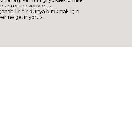
r, enerji verimliliği yüksek binalar
lanlara önem veriyoruz.
şanabilir bir dünya bırakmak için
erine getiriyoruz.