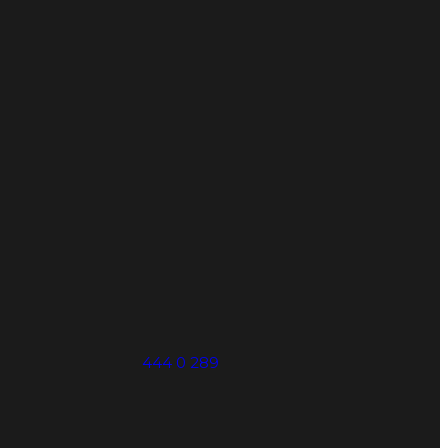
444
0
289