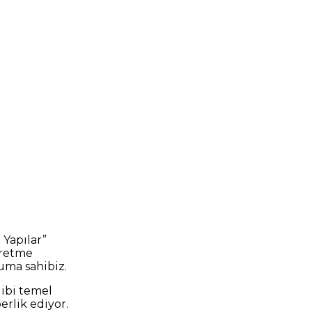
Yapılar”
üretme
uma sahibiz.
gibi temel
erlik ediyor.