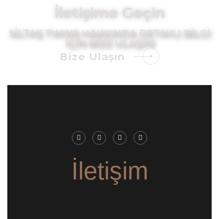
İletişime Geçin
SILTAŞ TWINS HAKKINDA DETAYLI BILGI
IÇIN BIZE ULAŞIN!
Bize Ulaşın
İletişim