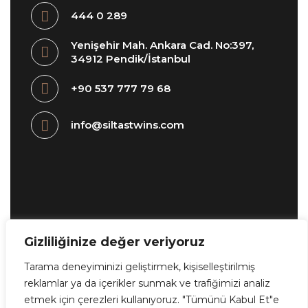
444 0 289
Yenişehir Mah. Ankara Cad. No:397,
34912 Pendik/İstanbul
+90 537 777 79 68
info@siltastwins.com
Gizliliğinize değer veriyoruz
KVKK METNİ
Bilgi Toplumu Hizmetleri
Çerez Politikası
Yasal Uyarı
Tarama deneyiminizi geliştirmek, kişiselleştirilmiş
reklamlar ya da içerikler sunmak ve trafiğimizi analiz
etmek için çerezleri kullanıyoruz. "Tümünü Kabul Et"e