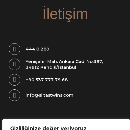
İletişim
444 0 289
Yenişehir Mah. Ankara Cad. No:397,
34912 Pendik/İstanbul
+90 537 777 79 68
info@siltastwins.com
Gizliliğinize değer veriyoruz